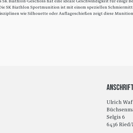
 SK Biathlon-Geschoss hat eine ideale Geschwindigkeit für eisige B
e SK Biathlon Sportmunition ist mit einem speziellen Schmiermittel
sziplinen wie Silhouette oder Auflageschießen zeigt diese Munition
Anschrif
Ulrich Wa
Büchsenma
Selgis 6
6436 Ried