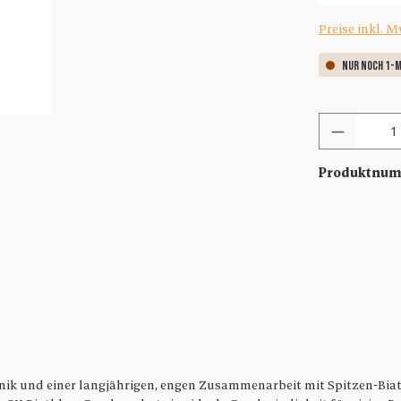
Preise inkl. 
Nur noch 1-m
Produkt
Produktnu
hnik und einer langjährigen, engen Zusammenarbeit mit Spitzen-Bia