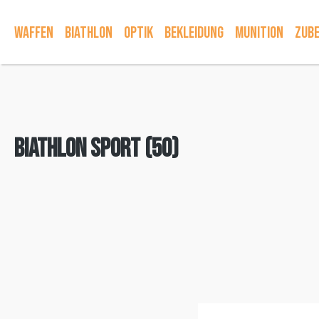
springen
Zur Hauptnavigation springen
Waffen
Biathlon
Optik
Bekleidung
Munition
Zub
Biathlon Sport (50)
Bildergalerie überspringen