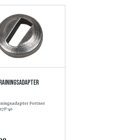
rainingsadapter
iningsadapter Fortner
27F-40
90