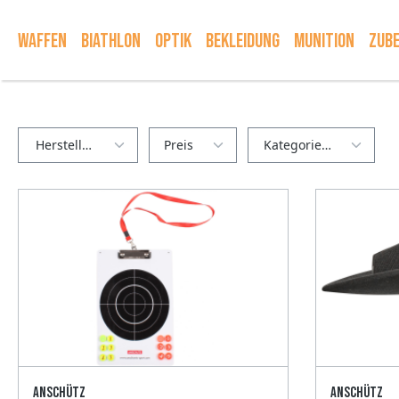
springen
Zur Hauptnavigation springen
Waffen
Biathlon
Optik
Bekleidung
Munition
Zub
Hersteller
Preis
Kategorien
Anschütz
Anschütz