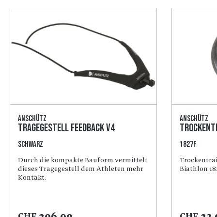
Anschütz
Anschütz
Tragegestell Feedback V4
Trockent
schwarz
1827F
Durch die kompakte Bauform vermittelt
Trockentra
dieses Tragegestell dem Athleten mehr
Biathlon 18
Kontakt.
206.90
23.
CHF
CHF