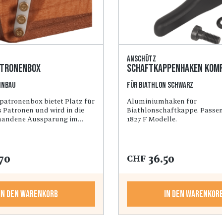
Anschütz
atronenbox
Schaftkappenhaken kom
inbau
für Biathlon schwarz
patronenbox bietet Platz für
Aluminiumhaken für
s Patronen und wird in die
Biathlonschaftkappe. Passen
rhandene Aussparung im
1827 F Modelle.
aft geschraubt. Schraube
eferumfang enthalten.
70
36.50
CHF
In den Warenkorb
In den Warenkor