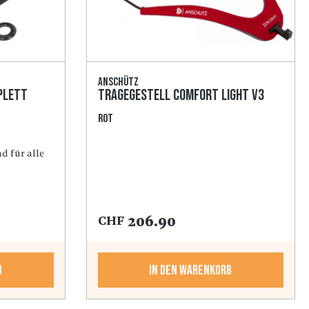
Anschütz
plett
Tragegestell Comfort light V3
rot
d für alle
206.90
CHF
b
In den Warenkorb