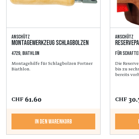
Anschütz
Anschütz
Montagewerkzeug Schlagbolzen
Reservep
4729, Biathlon
für Schafte
Montagehilfe für Schlagbolzen Fortner
Die Reserve
Biathlon.
bis zu sech
bereits vo
COFORT-Sch
nicht im Li
61.60
30.
CHF
CHF
In den Warenkorb