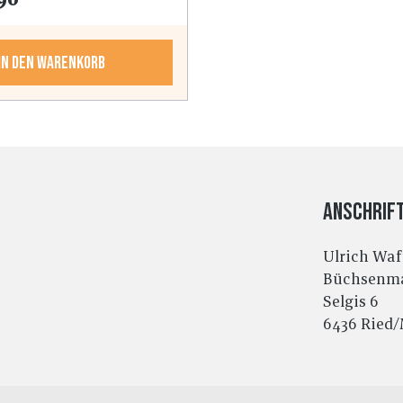
In den Warenkorb
Anschrif
Ulrich Wa
Büchsenma
Selgis 6
6436 Ried