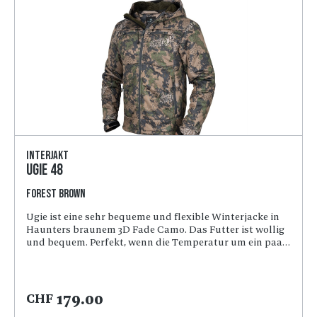
Interjakt
Ugie 48
Forest Brown
Ugie ist eine sehr bequeme und flexible Winterjacke in
Haunters braunem 3D Fade Camo. Das Futter ist wollig
und bequem. Perfekt, wenn die Temperatur um ein paar
Grad sinkt und die Abende länger werden.Geräumige
VordertaschenFunkgerättascheVerstellbare
TailleGeräumige und verstellbare KapuzeRuhiges und
weiches MaterialWeiches und superschönes
179.00
CHF
FutterBelüftung unter den ArmenWind- und