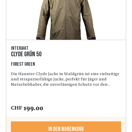
Interjakt
Clyde grün 50
Forest Green
Die Haunter Clyde Jacke in Waldgrün ist eine vielseitige
und strapazierfähige Jacke, perfekt für Jäger und
Naturliebhaber, die zuverlässigen Schutz vor den
Elementen benötigen. Die Jacke hat eine Wassersäule
von 10.000 mm und besteht aus einem atmungsaktiven
Material, das dafür sorgt, dass Sie auch unter
anspruchsvollen Bedingungen trocken und
199.00
CHF
komfortabel bleiben. Mit einem zeitlosen Design in
klassischem Grün eignet sich die Jacke perfekt für die
Jagd und andere Outdoor-Aktivitäten, bei denen Sie mit
der Natur verschmelzen möchten. Die Jacke ist mit
In den Warenkorb
mehreren praktischen Taschen zur Aufbewahrung von