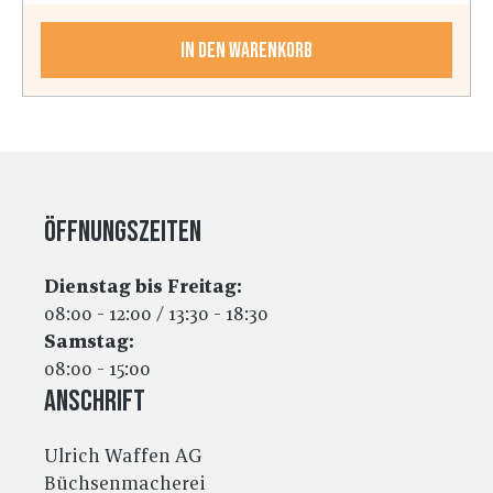
wasserabweisende Membran, 8000 mm
WassersäuleAtmungsaktive Membran 5000 mm/m2/24
hSoft Shell3D Fade Camo BrownYKK-
In den Warenkorb
ReißverschlussMaterial: 95 % Polyester, 5 % Elasthan –
Innenstoff: 100 % Polyester
Öffnungszeiten
Dienstag bis Freitag:
08:00 - 12:00 / 13:30 - 18:30
Samstag:
08:00 - 15:00
Anschrift
Ulrich Waffen AG
Büchsenmacherei