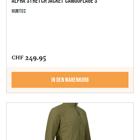
Alpha Stretch Jacket camouflage S
HunTec
249.95
CHF
In den Warenkorb