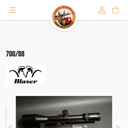
alt springen
700/88
Bildergalerie überspringen